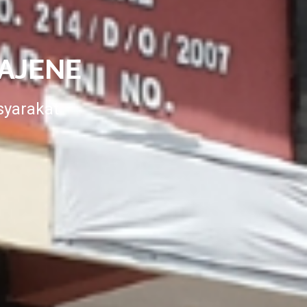
AJENE
syarakat