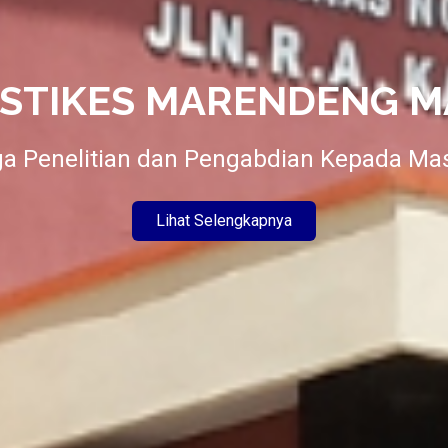
 STIKES MARENDENG M
 Penelitian dan Pengabdian Kepada Ma
Lihat Selengkapnya