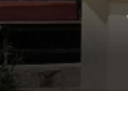
Selamat datang di LPPM
Marendeng Majene